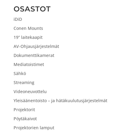
OSASTOT
iDiD
Conen Mounts
19” laitekaapit
AV-Ohjausjärjestelmät
Dokumenttikamerat
Mediatoistimet
Sähkö
Streaming
Videoneuvottelu
Yleisäänentoisto – ja hätäkuulutusjärjestelmät
Projektorit
Pöytäkaivot
Projektorien lamput