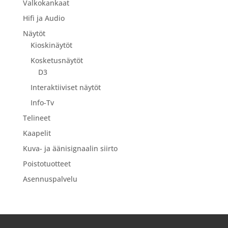
Valkokankaat
Hifi ja Audio
Näytöt
Kioskinäytöt
Kosketusnäytöt
D3
Interaktiiviset näytöt
Info-Tv
Telineet
Kaapelit
Kuva- ja äänisignaalin siirto
Poistotuotteet
Asennuspalvelu