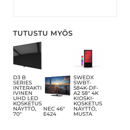
TUTUSTU MYÖS
D3 B
SWEDX
SERIES
SWBT-
INTERAKTI
584K-DF-
IVINEN
A2 58″ 4K
UHD LED
KIOSKI-
KOSKETUS
KOSKETUS
NÄYTTÖ,
NEC 46″
NÄYTTÖ,
70″
E424
MUSTA