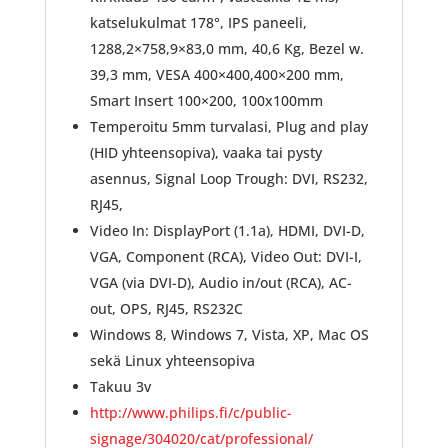
katselukulmat 178°, IPS paneeli,
1288,2×758,9×83,0 mm, 40,6 Kg, Bezel w.
39,3 mm, VESA 400×400,400×200 mm,
Smart Insert 100×200, 100x100mm
Temperoitu 5mm turvalasi, Plug and play
(HID yhteensopiva), vaaka tai pysty
asennus, Signal Loop Trough: DVI, RS232,
RJ45,
Video In: DisplayPort (1.1a), HDMI, DVI-D,
VGA, Component (RCA), Video Out: DVI-I,
VGA (via DVI-D), Audio in/out (RCA), AC-
out, OPS, RJ45, RS232C
Windows 8, Windows 7, Vista, XP, Mac OS
sekä Linux yhteensopiva
Takuu 3v
http://www.philips.fi/c/public-
signage/304020/cat/professional/