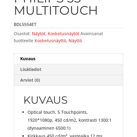
MULTITOUCH
BDL5554ET
Osastot:
Näytöt
,
Kosketusnäytöt
Avainsanat
tuotteelle
Kosketusnäyttö
,
Näyttö
Kuvaus
Lisätiedot
Arviot (0)
KUVAUS
Optical touch, 5 Touchpoints,
1920*1080p, 450 cd/m2, kontrasti 1300:1
(dynaaminen 6500:1)
Kirkkaus 450 cd/m², vasteaika 12 ms,