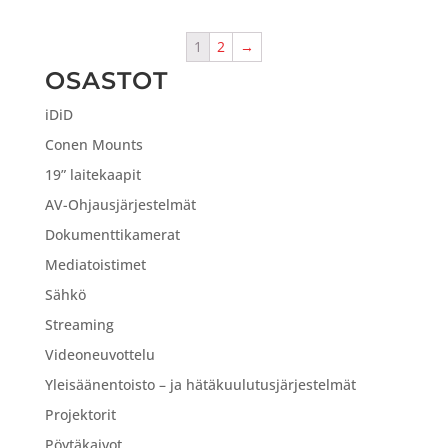
1
2
→
OSASTOT
iDiD
Conen Mounts
19” laitekaapit
AV-Ohjausjärjestelmät
Dokumenttikamerat
Mediatoistimet
Sähkö
Streaming
Videoneuvottelu
Yleisäänentoisto – ja hätäkuulutusjärjestelmät
Projektorit
Pöytäkaivot