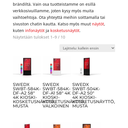
brändiltä. Vain osa tuotteistamme on esillä
verkkosivuillamme, joten kysy myös muita
vaihtoehtoja. Ota yhteyttä meihin soittamalla tai
sivuston chatin kautta. Katso myös muut
näytöt
,
kuten
infonäytöt
ja
kosketusnäytöt
.
Näytetään tulokset 1–9 / 10
SWEDX
SWEDX
SWEDX
SWBT-584K-
SWBT-584K-
SWBT-504K-
DF-A2 58″
DF-A1 58″ 4K
DF-A2 50″
4K KIOSKI-
KIOSKI-
4K KIOSKI-
KOSKETUSNÄYTTÖ,
KOSKETUSNÄYTTÖ,
KOSKETUSNÄYTTÖ,
MUSTA
VALKOINEN
MUSTA