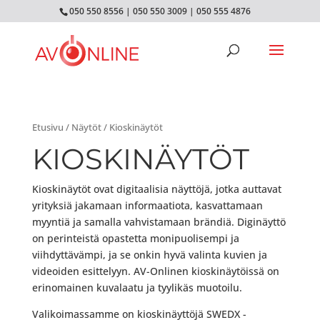
050 550 8556
|
050 550 3009
|
050 555 4876
Etusivu
/
Näytöt
/ Kioskinäytöt
KIOSKINÄYTÖT
Kioskinäytöt ovat digitaalisia näyttöjä, jotka auttavat
yrityksiä jakamaan informaatiota, kasvattamaan
myyntiä ja samalla vahvistamaan brändiä. Diginäyttö
on perinteistä opastetta monipuolisempi ja
viihdyttävämpi, ja se onkin hyvä valinta kuvien ja
videoiden esittelyyn. AV-Onlinen kioskinäytöissä on
erinomainen kuvalaatu ja tyylikäs muotoilu.
Valikoimassamme on kioskinäyttöjä SWEDX -