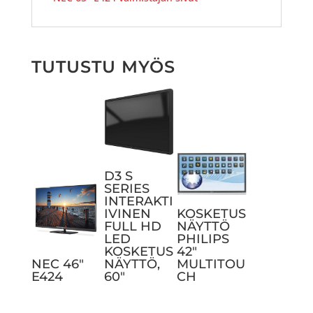
TUTUSTU MYÖS
D3 S
SERIES
INTERAKTI
IVINEN
KOSKETUS
FULL HD
NÄYTTÖ
LED
PHILIPS
KOSKETUS
42″
NEC 46″
NÄYTTÖ,
MULTITOU
E424
60″
CH