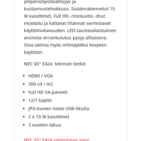
ympäristöystävällisyys ja
kustannustehokkuus. Sisäänrakennetut 10
W kaiuttimet, Full HD -resoluutio, ohut
muotoilu ja kattavat liitännät varmistavat
käyttömukavuuden. LED-taustavalaistuksen
ansiosta virrankulutus pysyy alhaisena.
Oiva valinta myös infonäytöksi kevyeen
käyttöön.
NEC 65″ E424 tekniset tiedot:
HDMI / VGA
350 cd / m2
Full HD VA-paneeli
12/7 käyttö
JPG-kuvien toisto USB-tikulta
2 x 10 W kaiuttimet
3 vuoden takuu
NEC 65″ E424 valmistajan sivut