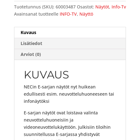
Tuotetunnus (SKU):
60003487
Osastot:
Näytöt
,
Info-Tv
Avainsanat tuotteelle
INFO-TV
,
Näyttö
Kuvaus
Lisätiedot
Arviot (0)
KUVAUS
NECin E-sarjan näytöt nyt huikean
edullisesti esim. neuvotteluhuoneeseen tai
infonäytöksi
E-sarjan näytöt ovat loistava valinta
neuvotteluhuoneisiin ja
videoneuvottelukäyttöön. Julkisiin tiloihin
suunnitellussa E-sarjassa yhdistyvät