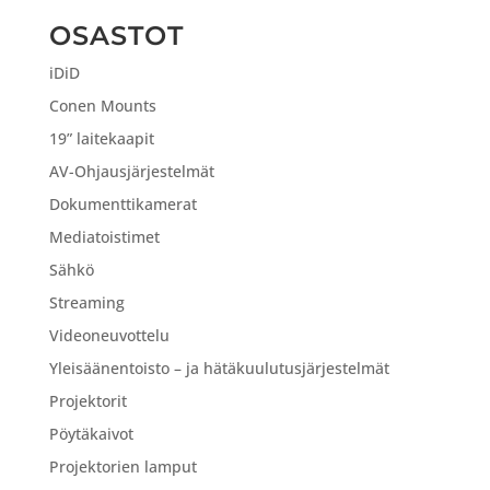
OSASTOT
iDiD
Conen Mounts
19” laitekaapit
AV-Ohjausjärjestelmät
Dokumenttikamerat
Mediatoistimet
Sähkö
Streaming
Videoneuvottelu
Yleisäänentoisto – ja hätäkuulutusjärjestelmät
Projektorit
Pöytäkaivot
Projektorien lamput