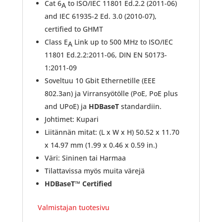
Cat 6
to ISO/IEC 11801 Ed.2.2 (2011-06)
A
and IEC 61935-2 Ed. 3.0 (2010-07),
certified to GHMT
Class E
Link up to 500 MHz to ISO/IEC
A
11801 Ed.2.2:2011-06, DIN EN 50173-
1:2011-09
Soveltuu 10 Gbit Ethernetille (EEE
802.3an) ja Virransyötölle (PoE, PoE plus
and UPoE) ja
HDBaseT
standardiin.
Johtimet: Kupari
Liitännän mitat: (L x W x H) 50.52 x 11.70
x 14.97 mm (1.99 x 0.46 x 0.59 in.)
Väri: Sininen tai Harmaa
Tilattavissa myös muita värejä
HDBaseT™ Certified
Valmistajan tuotesivu