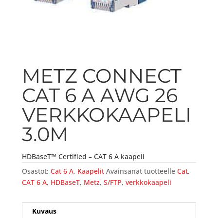
METZ CONNECT
CAT 6 A AWG 26
VERKKOKAAPELI
3.0M
HDBaseT™ Certified – CAT 6 A kaapeli
Osastot:
Cat 6 A
,
Kaapelit
Avainsanat tuotteelle
Cat
,
CAT 6 A
,
HDBaseT
,
Metz
,
S/FTP
,
verkkokaapeli
Kuvaus