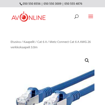
050 550 8556
|
050 550 3009
|
050 555 4876
Etusivu
/
Kaapelit
/
Cat 6 A
/ Metz Connect Cat 6 A AWG 26
verkkokaapeli 3.0m