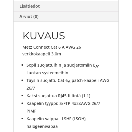
Lisätiedot
Arviot (0)
KUVAUS
Metz Connect Cat 6 A AWG 26
verkkokaapeli 3.0m
Sopii suojattuihin ja suojattomiin E
-
A
Luokan systeemeihin
Täysin suojattu Cat 6
patch-kaapeli AWG
A
26/7
Kaksi suojattua RJ45-liitintä (1:1)
Kaapelin tyyppi: S/FTP 4x2xAWG 26/7
PIMF
Kaapelin vaippa: LSHF (LSOH),
halogeenivapaa