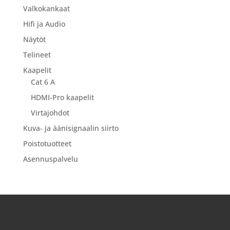
Valkokankaat
Hifi ja Audio
Näytöt
Telineet
Kaapelit
Cat 6 A
HDMI-Pro kaapelit
Virtajohdot
Kuva- ja äänisignaalin siirto
Poistotuotteet
Asennuspalvelu