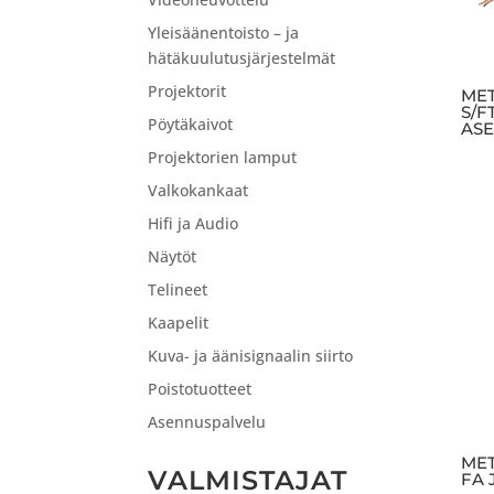
Yleisäänentoisto – ja
hätäkuulutusjärjestelmät
Projektorit
MET
S/F
Pöytäkaivot
AS
Projektorien lamput
Valkokankaat
Hifi ja Audio
Näytöt
Telineet
Kaapelit
Kuva- ja äänisignaalin siirto
Poistotuotteet
Asennuspalvelu
MET
VALMISTAJAT
FA 