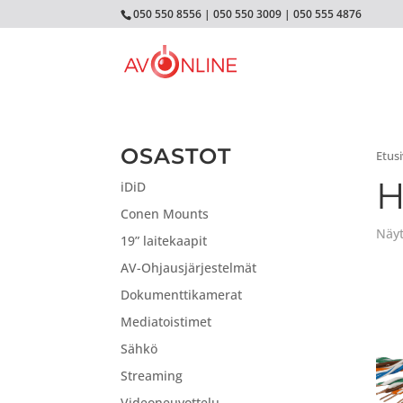
050 550 8556
|
050 550 3009
|
050 555 4876
OSASTOT
Etus
H
iDiD
Conen Mounts
Näyt
19” laitekaapit
AV-Ohjausjärjestelmät
Dokumenttikamerat
Mediatoistimet
Sähkö
Streaming
Videoneuvottelu