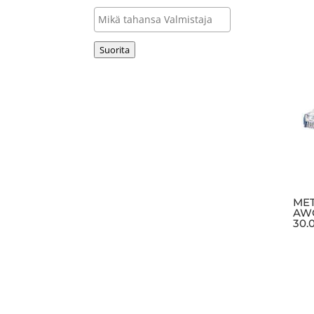
Suorita
MET
AWG
30.