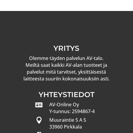
YRITYS
Olemme täyden palvelun AV-talo.
Meiltä saat kaikki AV-alan tuotteet ja
palvelut mitä tarvitset, yksittäisestä
laitteesta suuriin kokonaisuuksiin asti.
YHTEYSTIEDOT

AV-Online Oy
Y-tunnus: 2594867-4

Muuraintie 5 A 5
33960 Pirkkala