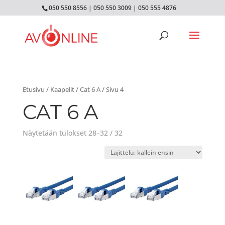
050 550 8556
|
050 550 3009
|
050 555 4876
Etusivu
/
Kaapelit
/
Cat 6 A
/ Sivu 4
CAT 6 A
Näytetään tulokset 28–32 / 32