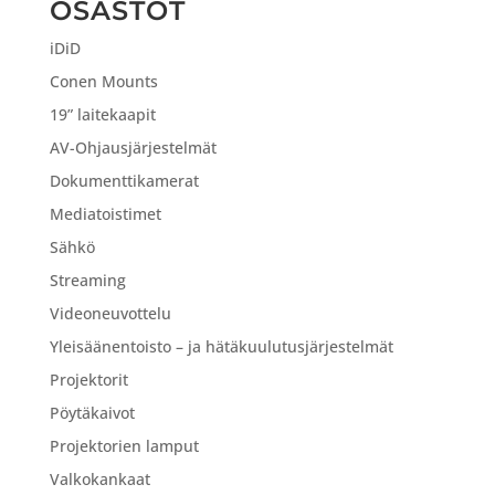
OSASTOT
iDiD
Conen Mounts
19” laitekaapit
AV-Ohjausjärjestelmät
Dokumenttikamerat
Mediatoistimet
Sähkö
Streaming
Videoneuvottelu
Yleisäänentoisto – ja hätäkuulutusjärjestelmät
Projektorit
Pöytäkaivot
Projektorien lamput
Valkokankaat