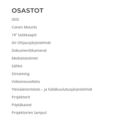
OSASTOT
iDiD
Conen Mounts
19” laitekaapit
AV-Ohjausjärjestelmät
Dokumenttikamerat
Mediatoistimet
Sähkö
Streaming
Videoneuvottelu
Yleisäänentoisto – ja hätäkuulutusjärjestelmät
Projektorit
Pöytäkaivot
Projektorien lamput