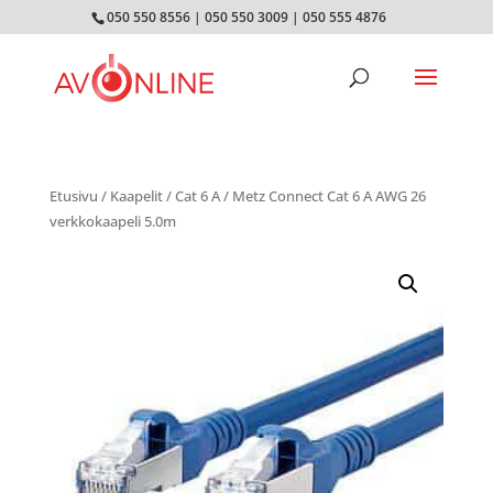
050 550 8556
|
050 550 3009
|
050 555 4876
Etusivu
/
Kaapelit
/
Cat 6 A
/ Metz Connect Cat 6 A AWG 26
verkkokaapeli 5.0m