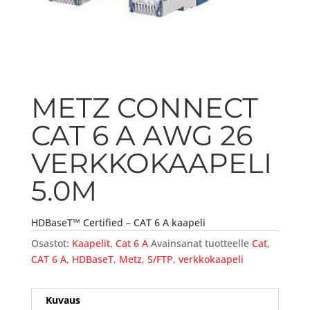
METZ CONNECT
CAT 6 A AWG 26
VERKKOKAAPELI
5.0M
HDBaseT™ Certified – CAT 6 A kaapeli
Osastot:
Kaapelit
,
Cat 6 A
Avainsanat tuotteelle
Cat
,
CAT 6 A
,
HDBaseT
,
Metz
,
S/FTP
,
verkkokaapeli
Kuvaus