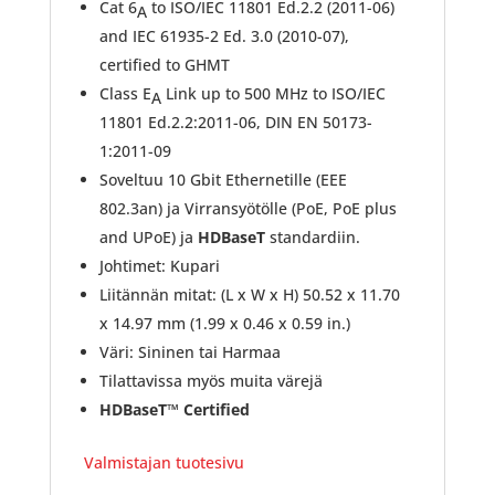
Cat 6
to ISO/IEC 11801 Ed.2.2 (2011-06)
A
and IEC 61935-2 Ed. 3.0 (2010-07),
certified to GHMT
Class E
Link up to 500 MHz to ISO/IEC
A
11801 Ed.2.2:2011-06, DIN EN 50173-
1:2011-09
Soveltuu 10 Gbit Ethernetille (EEE
802.3an) ja Virransyötölle (PoE, PoE plus
and UPoE) ja
HDBaseT
standardiin.
Johtimet: Kupari
Liitännän mitat: (L x W x H) 50.52 x 11.70
x 14.97 mm (1.99 x 0.46 x 0.59 in.)
Väri: Sininen tai Harmaa
Tilattavissa myös muita värejä
HDBaseT™ Certified
Valmistajan tuotesivu