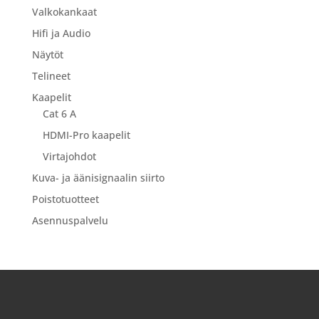
Valkokankaat
Hifi ja Audio
Näytöt
Telineet
Kaapelit
Cat 6 A
HDMI-Pro kaapelit
Virtajohdot
Kuva- ja äänisignaalin siirto
Poistotuotteet
Asennuspalvelu