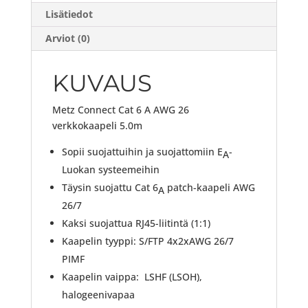
Lisätiedot
Arviot (0)
KUVAUS
Metz Connect Cat 6 A AWG 26
verkkokaapeli 5.0m
Sopii suojattuihin ja suojattomiin E
-
A
Luokan systeemeihin
Täysin suojattu Cat 6
patch-kaapeli AWG
A
26/7
Kaksi suojattua RJ45-liitintä (1:1)
Kaapelin tyyppi: S/FTP 4x2xAWG 26/7
PIMF
Kaapelin vaippa: LSHF (LSOH),
halogeenivapaa