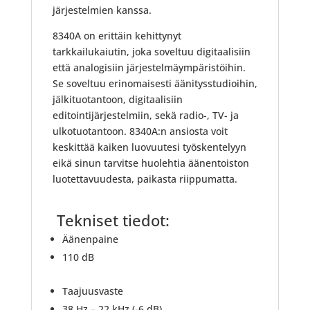
järjestelmien kanssa.
8340A on erittäin kehittynyt
tarkkailukaiutin, joka soveltuu digitaalisiin
että analogisiin järjestelmäympäristöihin.
Se soveltuu erinomaisesti äänitysstudioihin,
jälkituotantoon, digitaalisiin
editointijärjestelmiin, sekä radio-, TV- ja
ulkotuotantoon. 8340A:n ansiosta voit
keskittää kaiken luovuutesi työskentelyyn
eikä sinun tarvitse huolehtia äänentoiston
luotettavuudesta, paikasta riippumatta.
Tekniset tiedot:
Äänenpaine
110 dB
Taajuusvaste
38 Hz – 22 kHz (-6 dB)