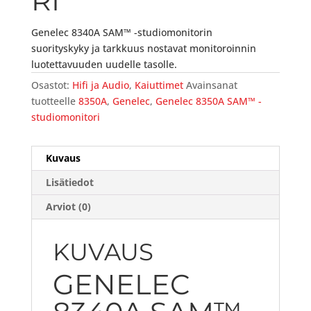
RI
Genelec 8340A SAM™ -studiomonitorin
suorityskyky ja tarkkuus nostavat monitoroinnin
luotettavuuden uudelle tasolle.
Osastot:
Hifi ja Audio
,
Kaiuttimet
Avainsanat
tuotteelle
8350A
,
Genelec
,
Genelec 8350A SAM™ -
studiomonitori
Kuvaus
Lisätiedot
Arviot (0)
KUVAUS
GENELEC