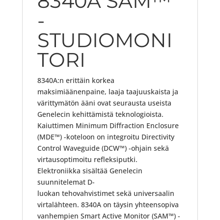
8340A SAM™
-
STUDIOMONI
TORI
8340A:n erittäin korkea
maksimiäänenpaine, laaja taajuuskaista ja
värittymätön ääni ovat seurausta useista
Genelecin kehittämistä teknologioista.
Kaiuttimen Minimum Diffraction Enclosure
(MDE™) -koteloon on integroitu Directivity
Control Waveguide (DCW™) -ohjain sekä
virtausoptimoitu refleksiputki.
Elektroniikka sisältää Genelecin
suunnitelemat D-
luokan tehovahvistimet sekä universaalin
virtalähteen. 8340A on täysin yhteensopiva
vanhempien Smart Active Monitor (SAM™) -