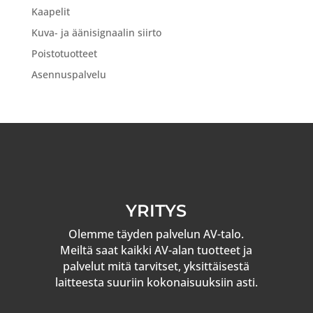
Kaapelit
Kuva- ja äänisignaalin siirto
Poistotuotteet
Asennuspalvelu
YRITYS
Olemme täyden palvelun AV-talo.
Meiltä saat kaikki AV-alan tuotteet ja
palvelut mitä tarvitset, yksittäisestä
laitteesta suuriin kokonaisuuksiin asti.