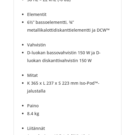
Elementit
6½” bassoelementti, ¾”
metallikalottidiskanttielementti ja DCW™
Vahvistin
D-luokan bassovahvistin 150 W ja D-
luokan diskanttivahvistin 150 W
Mitat
K 365 x L 237 x S 223 mm Iso-Pod™-
jalustalla
Paino
8.4 kg
Liitännät