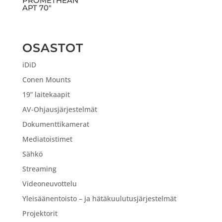
PROMETHEAN
APT 70″
OSASTOT
iDiD
Conen Mounts
19” laitekaapit
AV-Ohjausjärjestelmät
Dokumenttikamerat
Mediatoistimet
Sähkö
Streaming
Videoneuvottelu
Yleisäänentoisto – ja hätäkuulutusjärjestelmät
Projektorit