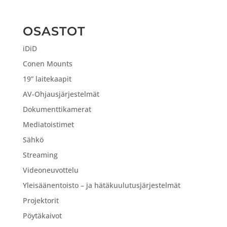
OSASTOT
iDiD
Conen Mounts
19” laitekaapit
AV-Ohjausjärjestelmät
Dokumenttikamerat
Mediatoistimet
Sähkö
Streaming
Videoneuvottelu
Yleisäänentoisto – ja hätäkuulutusjärjestelmät
Projektorit
Pöytäkaivot