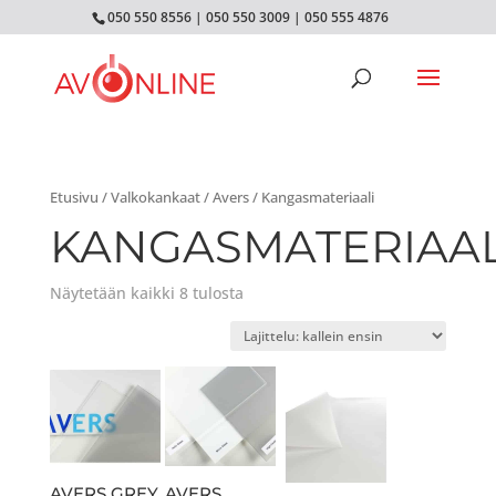
050 550 8556
|
050 550 3009
|
050 555 4876
Etusivu
/
Valkokankaat
/
Avers
/ Kangasmateriaali
KANGASMATERIAAL
Näytetään kaikki 8 tulosta
AVERS GREY
AVERS