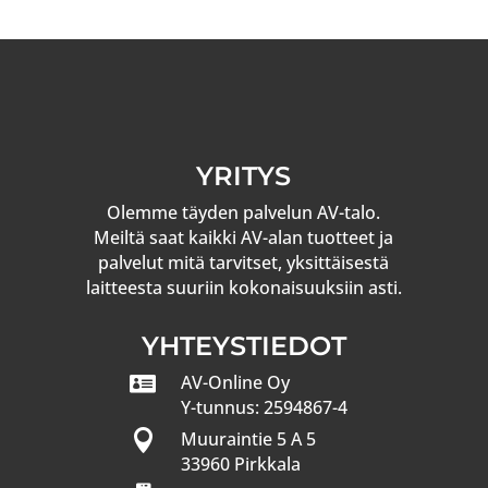
YRITYS
Olemme täyden palvelun AV-talo.
Meiltä saat kaikki AV-alan tuotteet ja
palvelut mitä tarvitset, yksittäisestä
laitteesta suuriin kokonaisuuksiin asti.
YHTEYSTIEDOT

AV-Online Oy
Y-tunnus: 2594867-4

Muuraintie 5 A 5
33960 Pirkkala