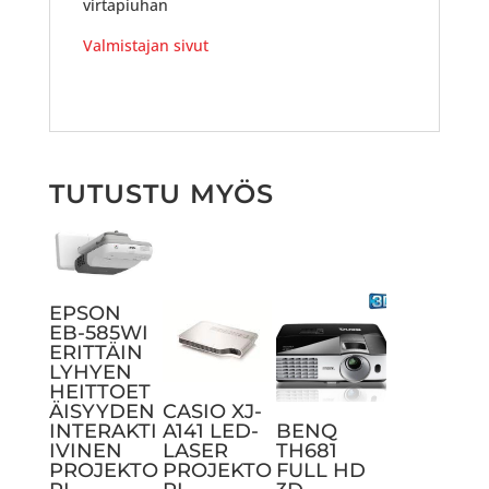
virtapiuhan
Valmistajan sivut
TUTUSTU MYÖS
EPSON
EB-585WI
ERITTÄIN
LYHYEN
HEITTOET
ÄISYYDEN
CASIO XJ-
INTERAKTI
A141 LED-
BENQ
IVINEN
LASER
TH681
PROJEKTO
PROJEKTO
FULL HD