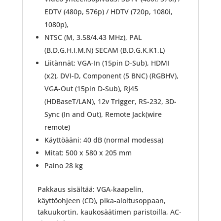
EDTV (480p, 576p) / HDTV (720p, 1080i,
1080p),
NTSC (M, 3.58/4.43 MHz), PAL
(B,D,G,H,I,M,N) SECAM (B,D,G,K,K1,L)
Liitännät: VGA-In (15pin D-Sub), HDMI
(x2), DVI-D, Component (5 BNC) (RGBHV),
VGA-Out (15pin D-Sub), RJ45
(HDBaseT/LAN), 12v Trigger, RS-232, 3D-
Sync (In and Out), Remote Jack(wire
remote)
Käyttöääni: 40 dB (normal modessa)
Mitat: 500 x 580 x 205 mm
Paino 28 kg
Pakkaus sisältää: VGA-kaapelin,
käyttöohjeen (CD), pika-aloitusoppaan,
takuukortin, kaukosäätimen paristoilla, AC-