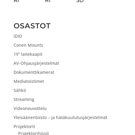
RI
RI
3D
OSASTOT
iDiD
Conen Mounts
19” laitekaapit
AV-Ohjausjärjestelmät
Dokumenttikamerat
Mediatoistimet
Sähkö
Streaming
Videoneuvottelu
Yleisäänentoisto – ja hätäkuulutusjärjestelmät
Projektorit
Projektorihissit