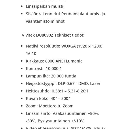
Linssipaikan muisti
Sisäänrakennetut Reunansulauttamis -ja
vääntämistoiminnot
Vivitek DU8090Z Tekniset tiedot:
Natiivi resoluutio: WUXGA (1920 x 1200)
16:10
Kirkkaus: 8000 ANSI Lumenia
Kontrasti: 10 000:1
Lampun ikä: 20 000 tuntia
Heijastustyyppi: DLP 0,67 ” DMD, Laser
Heittosuhde: 0.38:1 – 5.31-8.26:1
Kuvan koko: 40″ – 500″
Zoom: Moottoroitu Zoom
Linssin siirto: Vaakasuuntainen +50%,
-30%; Pystysuuntainen +/-10%
Video yhteensopivuus: SDTV (480i, 576i) /