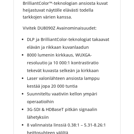
BrilliantColor™-teknologian ansiosta kuvat
heijastuvat näytölle elävästi todella
tarkkojen värien kanssa.
Vivitek DU8090Z Avainominaisuudet:
DLP ja BrilliantColor-teknologiat takaavat
elävän ja rikkaan kuvanlaadun
8000 lumenin kirkkaus, WUXGA-
resoluutio ja 10 000:1 kontrastiratio
tekevät kuvasta selkeän ja kirkkaan
Laser valonlähteen ansiosta lamppu
kestää jopa 20 000 tuntia
Suunniteltu vaativiin kellon ympäri
operaatioihin
3G-SDI & HDBaseT pitkän signaalin
lähetyksiin
8 valinnaista linssiä 0.38:1 – 5.31-8.26:1
heittosuhteen väliltä