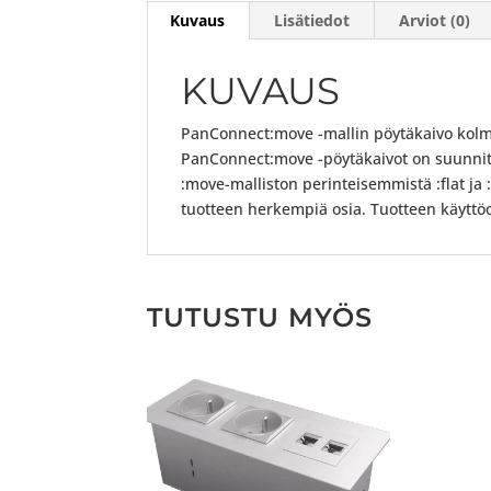
Kuvaus
Lisätiedot
Arviot (0)
KUVAUS
PanConnect:move -mallin pöytäkaivo kolmel
PanConnect:move -pöytäkaivot on suunnite
:move-malliston perinteisemmistä :flat ja :
tuotteen herkempiä osia. Tuotteen käyttöo
TUTUSTU MYÖS