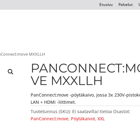
Etusivu
Palvelut
nConnect:move MXXLLH
PANCONNECT:M
VE MXXLLH
PanConnect:move -pöytäkaivo, jossa 3x 230V-pistok
LAN + HDMi -liittimet.
Tuotetunnus (SKU):
Ei saatavilla/-tietoa
Osastot:
PanConnect:move
,
Pöytäkaivot
,
XXL