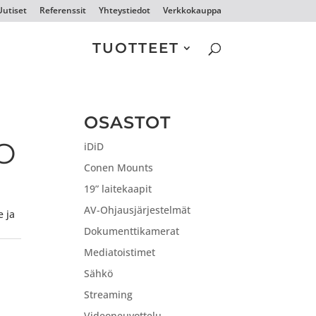
Uutiset
Referenssit
Yhteystiedot
Verkkokauppa
TUOTTEET
OSASTOT
O
iDiD
Conen Mounts
19” laitekaapit
AV-Ohjausjärjestelmät
e ja
Dokumenttikamerat
Mediatoistimet
Sähkö
Streaming
Videoneuvottelu