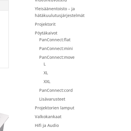
Yleisäänentoisto – ja
hätäkuulutusjärjestelmät
Projektorit
Pöytäkaivot
PanConnect:flat
PanConnect:mini
PanConnect:move
L
XL
XXL
PanConnect:cord
Lisävarusteet
Projektorien lamput
Valkokankaat
Hifi ja Audio