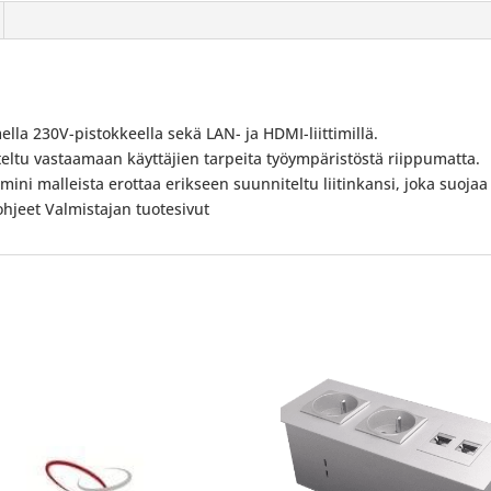
la 230V-pistokkeella sekä LAN- ja HDMI-liittimillä.
ltu vastaamaan käyttäjien tarpeita työympäristöstä riippumatta.
mini malleista erottaa erikseen suunniteltu liitinkansi, joka suojaa
hjeet Valmistajan tuotesivut