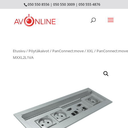
050 550 8556
|
050 550 3009
|
050 555 4876
Etusivu
/
Pöytäkaivot
/
PanConnect:move
/
XXL
/ PanConnect:move
MXXL2L1VA