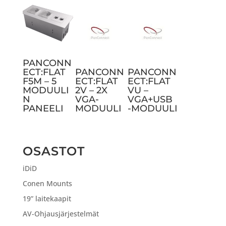
PANCONN
ECT:FLAT
PANCONN
PANCONN
F5M – 5
ECT:FLAT
ECT:FLAT
MODUULI
2V – 2X
VU –
N
VGA-
VGA+USB
PANEELI
MODUULI
-MODUULI
OSASTOT
iDiD
Conen Mounts
19” laitekaapit
AV-Ohjausjärjestelmät