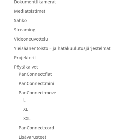
Dokumenttikamerat
Mediatoistimet
Sähkö
Streaming
Videoneuvottelu
Yleisäänentoisto – ja hätäkuulutusjärjestelmät
Projektorit
Pöytäkaivot
PanConnect:flat
PanConnect:mini
PanConnect:move
L
XL
XXL
PanConnect:cord
Lisävarusteet