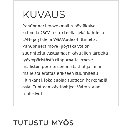
KUVAUS
PanConnect:move -mallin pöytäkaivo
kolmella 230V-pistokkeella sekä kahdella
LAN- ja yhdellä VGA/Audio -liittimellä.
PanConnect:move -pöytäkaivot on
suunniteltu vastaamaan käyttäjien tarpeita
työympäristöstä riippumatta. :move-
malliston perinteisemmistä :flat ja :mini
malleista erottaa erikseen suunniteltu
liitinkansi, joka suojaa tuotteen herkempiä
osia. Tuotteen käyttöohjeet Valmistajan
tuotesivut
TUTUSTU MYÖS