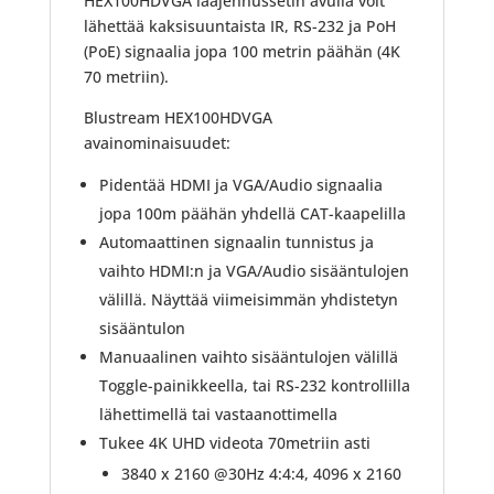
HEX100HDVGA laajennussetin avulla voit
lähettää kaksisuuntaista IR, RS-232 ja PoH
(PoE) signaalia jopa 100 metrin päähän (4K
70 metriin).
Blustream HEX100HDVGA
avainominaisuudet:
Pidentää HDMI ja VGA/Audio signaalia
jopa 100m päähän yhdellä CAT-kaapelilla
Automaattinen signaalin tunnistus ja
vaihto HDMI:n ja VGA/Audio sisääntulojen
välillä. Näyttää viimeisimmän yhdistetyn
sisääntulon
Manuaalinen vaihto sisääntulojen välillä
Toggle-painikkeella, tai RS-232 kontrollilla
lähettimellä tai vastaanottimella
Tukee 4K UHD videota 70metriin asti
3840 x 2160 @30Hz 4:4:4, 4096 x 2160