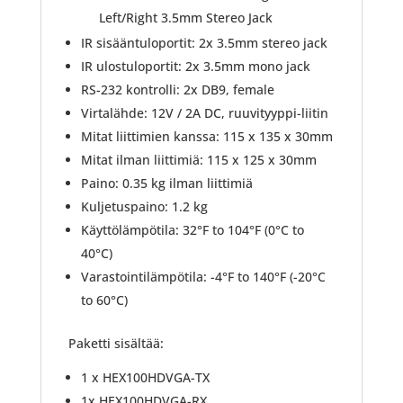
Left/Right 3.5mm Stereo Jack
IR sisääntuloportit: 2x 3.5mm stereo jack
IR ulostuloportit: 2x 3.5mm mono jack
RS-232 kontrolli: 2x DB9, female
Virtalähde: 12V / 2A DC, ruuvityyppi-liitin
Mitat liittimien kanssa: 115 x 135 x 30mm
Mitat ilman liittimiä: 115 x 125 x 30mm
Paino: 0.35 kg ilman liittimiä
Kuljetuspaino: 1.2 kg
Käyttölämpötila: 32°F to 104°F (0°C to
40°C)
Varastointilämpötila: -4°F to 140°F (-20°C
to 60°C)
Paketti sisältää:
1 x HEX100HDVGA-TX
1x HEX100HDVGA-RX