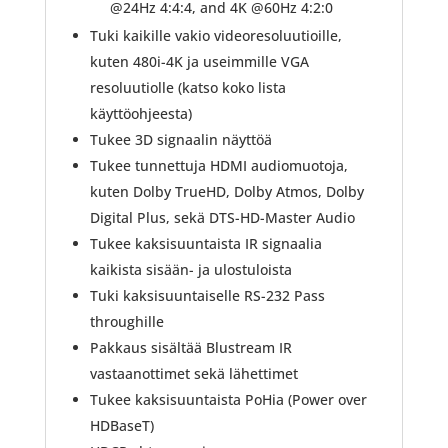
@24Hz 4:4:4, and 4K @60Hz 4:2:0
Tuki kaikille vakio videoresoluutioille,
kuten 480i-4K ja useimmille VGA
resoluutiolle (katso koko lista
käyttöohjeesta)
Tukee 3D signaalin näyttöä
Tukee tunnettuja HDMI audiomuotoja,
kuten Dolby TrueHD, Dolby Atmos, Dolby
Digital Plus, sekä DTS-HD-Master Audio
Tukee kaksisuuntaista IR signaalia
kaikista sisään- ja ulostuloista
Tuki kaksisuuntaiselle RS-232 Pass
throughille
Pakkaus sisältää Blustream IR
vastaanottimet sekä lähettimet
Tukee kaksisuuntaista PoHia (Power over
HDBaseT)