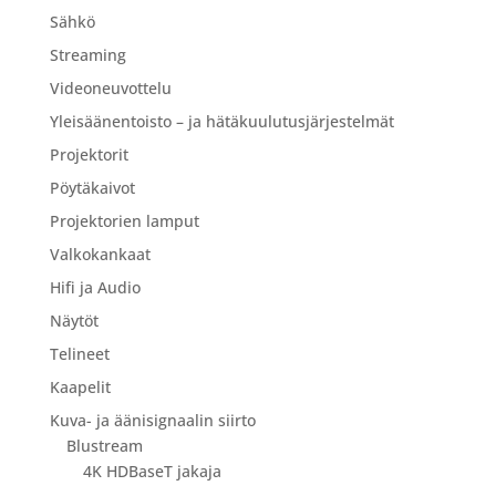
Sähkö
Streaming
Videoneuvottelu
Yleisäänentoisto – ja hätäkuulutusjärjestelmät
Projektorit
Pöytäkaivot
Projektorien lamput
Valkokankaat
Hifi ja Audio
Näytöt
Telineet
Kaapelit
Kuva- ja äänisignaalin siirto
Blustream
4K HDBaseT jakaja