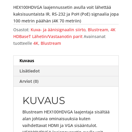
HEX100HDVGA laajennussetin avulla voit lähettää
kaksisuuntaista IR, RS-232 ja PoH (PoE) signaalia jopa
100 metrin päähän (4K 70 metriin)
Osastot:
Kuva- ja äänisignaalin siirto
,
Blustream
,
4K
HDBaseT Lähetin/Vastaanotin parit
Avainsanat
tuotteelle
4K
,
Blustream
Kuvaus
Lisätiedot
Arviot (0)
KUVAUS
Blustream HEX100HDVGA laajentaja sisältää
alan johtavia ominaisuuksia kuten
vaihdettavat HDMI ja VGA sisääntulot.