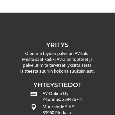
YRITYS
Olemme täyden palvelun AV-talo.
Meiltä saat kaikki AV-alan tuotteet ja
palvelut mitä tarvitset, yksittäisestä
laitteesta suuriin kokonaisuuksiin asti.
YHTEYSTIEDOT

AV-Online Oy
Y-tunnus: 2594867-4

Muuraintie 5 A 5
33960 Pirkkala