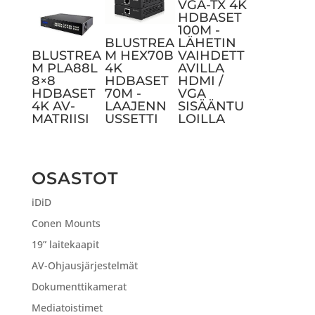
VGA-TX 4K
HDBASET
100M -
BLUSTREA
LÄHETIN
BLUSTREA
M HEX70B
VAIHDETT
M PLA88L
4K
AVILLA
8×8
HDBASET
HDMI /
HDBASET
70M -
VGA
4K AV-
LAAJENN
SISÄÄNTU
MATRIISI
USSETTI
LOILLA
OSASTOT
iDiD
Conen Mounts
19” laitekaapit
AV-Ohjausjärjestelmät
Dokumenttikamerat
Mediatoistimet