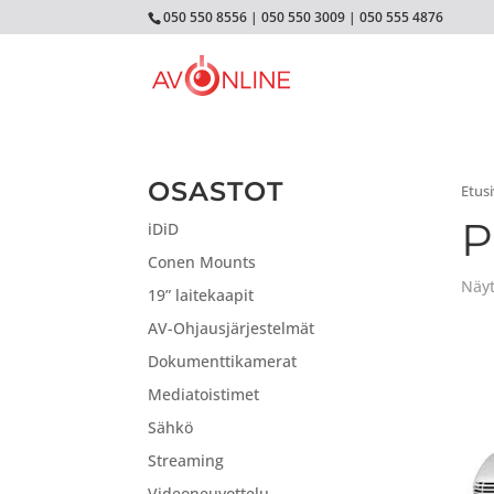
050 550 8556
|
050 550 3009
|
050 555 4876
OSASTOT
Etus
P
iDiD
Conen Mounts
Näyt
19” laitekaapit
AV-Ohjausjärjestelmät
Dokumenttikamerat
Mediatoistimet
Sähkö
Streaming
Videoneuvottelu