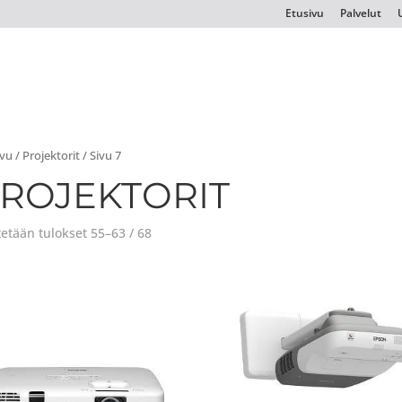
Etusivu
Palvelut
ivu
/
Projektorit
/ Sivu 7
ROJEKTORIT
etään tulokset 55–63 / 68