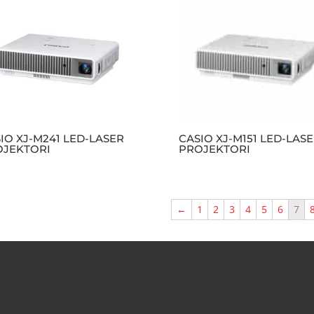
IO XJ-M241 LED-LASER
CASIO XJ-M151 LED-LAS
OJEKTORI
PROJEKTORI
←
1
2
3
4
5
6
7